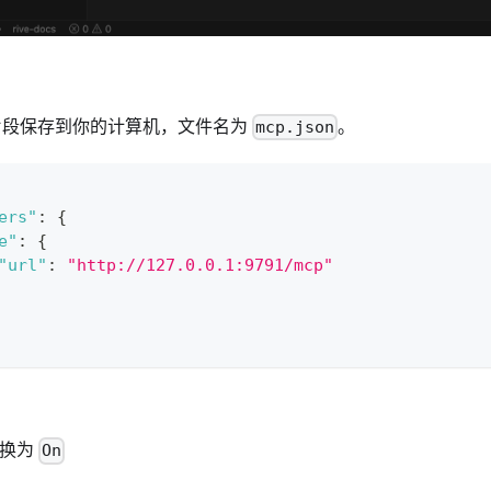
N 片段保存到你的计算机，文件名为
。
mcp.json
ers"
:
{
e"
:
{
"url"
:
"http://127.0.0.1:9791/mcp"
切换为
On