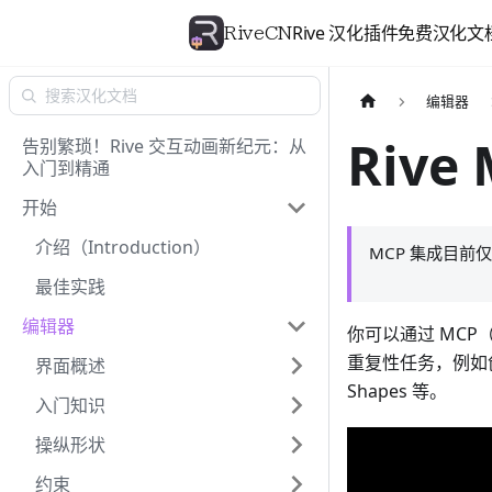
Rive 汉化插件
免费汉化文
RiveCN
编辑器
Rive
告别繁琐！Rive 交互动画新纪元：从
入门到精通
开始
介绍（Introduction）
MCP 集成目前仅在
最佳实践
编辑器
你可以通过 MCP（Mo
重复性任务，例如创建复
界面概述
Shapes 等。
入门知识
操纵形状
约束