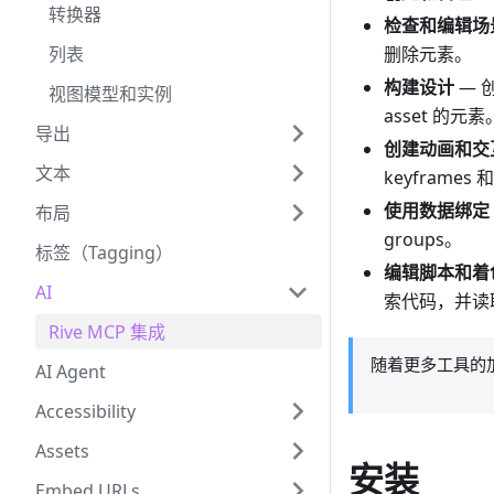
转换器
检查和编辑场
列表
删除元素。
构建设计
— 创
视图模型和实例
asset 的元素
导出
创建动画和交
文本
keyframes 和
使用数据绑定
布局
groups。
标签（Tagging）
编辑脚本和着
AI
索代码，并读
Rive MCP 集成
随着更多工具的
AI Agent
Accessibility
Assets
安装
Embed URLs