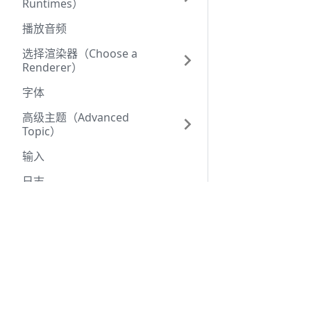
Runtimes）
播放音频
选择渲染器（Choose a
Renderer）
字体
高级主题（Advanced
Topic）
输入
日志
Rive 事件
由
三秋十李Sergio
创建
文本
运行时体积
Rive 运行时演示与入门示例
脚本（Scripting）