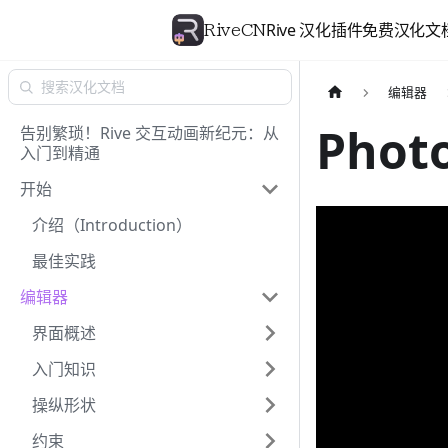
Rive 汉化插件
免费汉化文
RiveCN
编辑器
Phot
告别繁琐！Rive 交互动画新纪元：从
入门到精通
开始
介绍（Introduction）
最佳实践
编辑器
界面概述
入门知识
操纵形状
约束