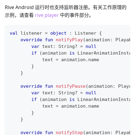
Rive Android 运行时也支持监听器注册。有关工作原理的
示例，请查看
rive player
中的事件部分。
val
 listener 
=
object
:
 Listener 
{
override
fun
notifyPlay
(
animation
:
 Playabl
var
 text
:
 String
?
=
null
if
(
animation 
is
 LinearAnimationInstan
            text 
=
 animation
.
name
}
}
override
fun
notifyPause
(
animation
:
 Playab
var
 text
:
 String
?
=
null
if
(
animation 
is
 LinearAnimationInstan
            text 
=
 animation
.
name
}
}
override
fun
notifyStop
(
animation
:
 Playabl