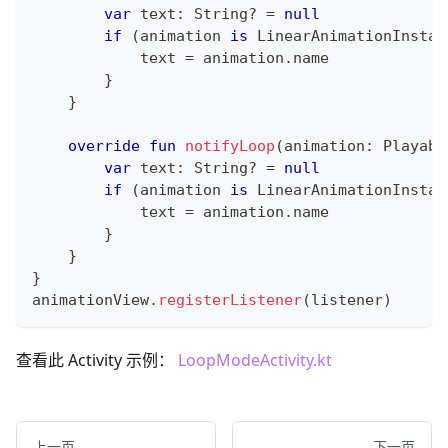
var
 text
:
 String
?
=
null
if
(
animation 
is
 LinearAnimationInstan
            text 
=
 animation
.
name
}
}
override
fun
notifyLoop
(
animation
:
 Playabl
var
 text
:
 String
?
=
null
if
(
animation 
is
 LinearAnimationInstan
            text 
=
 animation
.
name
}
}
}
animationView
.
registerListener
(
listener
)
查看此 Activity 示例：
LoopModeActivity.kt
上一页
下一页