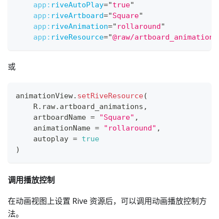
app:
riveAutoPlay
=
"
true
"
app:
riveArtboard
=
"
Square
"
app:
riveAnimation
=
"
rollaround
"
app:
riveResource
=
"
@raw/artboard_animations
或
animationView
.
setRiveResource
(
    R
.
raw
.
artboard_animations
,
    artboardName 
=
"Square"
,
    animationName 
=
"rollaround"
,
    autoplay 
=
true
)
调用播放控制
在动画视图上设置 Rive 资源后，可以调用动画播放控制方
法。