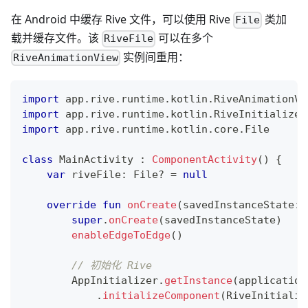
在 Android 中缓存 Rive 文件，可以使用 Rive
类加
File
载并缓存文件。该
可以在多个
RiveFile
实例间重用：
RiveAnimationView
import
 app
.
rive
.
runtime
.
kotlin
.
RiveAnimationVi
import
 app
.
rive
.
runtime
.
kotlin
.
RiveInitializer
import
 app
.
rive
.
runtime
.
kotlin
.
core
.
File
class
 MainActivity 
:
ComponentActivity
(
)
{
var
 riveFile
:
 File
?
=
null
override
fun
onCreate
(
savedInstanceState
:
 
super
.
onCreate
(
savedInstanceState
)
enableEdgeToEdge
(
)
// 初始化 Rive
        AppInitializer
.
getInstance
(
application
.
initializeComponent
(
RiveInitializ