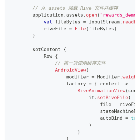
// 从 assets 加载 Rive 文件并缓存
        application
.
assets
.
open
(
"rewards_demo.
val
 fileBytes 
=
 inputStream
.
readBy
            riveFile 
=
File
(
fileBytes
)
}
        setContent 
{
            Row 
{
// 第一次使用缓存文件
AndroidView
(
                    modifier 
=
 Modifier
.
weight
                    factory 
=
{
 context 
->
RiveAnimationView
(
cont
                            it
.
setRiveFile
(
                                file 
=
 riveFil
                                stateMachineNa
                                autoBind 
=
tru
)
}
}