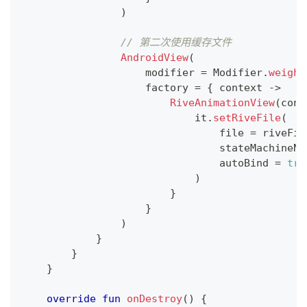
)
// 第二次使用缓存文件
AndroidView
(
                    modifier 
=
 Modifier
.
weight
                    factory 
=
{
 context 
->
RiveAnimationView
(
cont
                            it
.
setRiveFile
(
                                file 
=
 riveFil
                                stateMachineNa
                                autoBind 
=
tru
)
}
}
)
}
}
}
override
fun
onDestroy
(
)
{