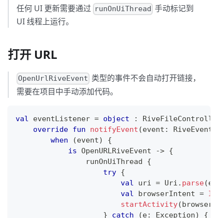
任何 UI 更新需要通过
手动标记到
runOnUiThread
UI 线程上运行。
打开 URL
类型的事件不会自动打开链接，
OpenUrlRiveEvent
需要在项目中手动添加代码。
val
 eventListener 
=
object
:
 RiveFileControlle
override
fun
notifyEvent
(
event
:
 RiveEvent
)
when
(
event
)
{
is
 OpenURLRiveEvent 
->
{
                runOnUiThread 
{
try
{
val
 uri 
=
 Uri
.
parse
(
ev
val
 browserIntent 
=
In
startActivity
(
browserI
}
catch
(
e
:
 Exception
)
{