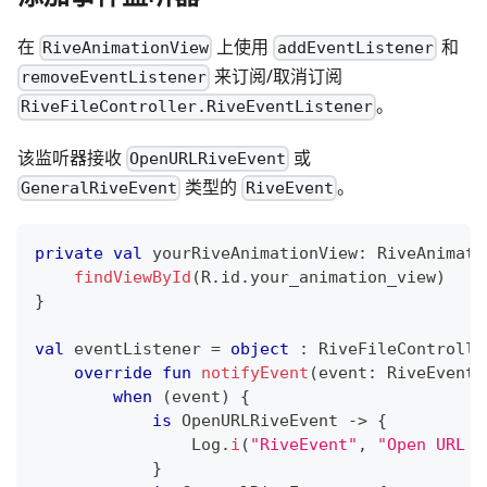
在
上使用
和
RiveAnimationView
addEventListener
来订阅/取消订阅
removeEventListener
。
RiveFileController.RiveEventListener
该监听器接收
或
OpenURLRiveEvent
类型的
。
GeneralRiveEvent
RiveEvent
private
val
 yourRiveAnimationView
:
 RiveAnimati
findViewById
(
R
.
id
.
your_animation_view
)
}
val
 eventListener 
=
object
:
 RiveFileControlle
override
fun
notifyEvent
(
event
:
 RiveEvent
)
when
(
event
)
{
is
 OpenURLRiveEvent 
->
{
                Log
.
i
(
"RiveEvent"
,
"Open URL R
}