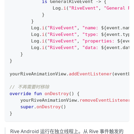
is
 GeneralRiveEvent 
->
{
                Log
.
i
(
"RiveEvent"
,
"General Ri
}
}
        Log
.
i
(
"RiveEvent"
,
"name: 
${
event
.
name
        Log
.
i
(
"RiveEvent"
,
"type: 
${
event
.
type
        Log
.
i
(
"RiveEvent"
,
"properties: 
${
even
        Log
.
i
(
"RiveEvent"
,
"data: 
${
event
.
data
}
}
yourRiveAnimationView
.
addEventListener
(
eventLi
// 不再需要时移除
override
fun
onDestroy
(
)
{
    yourRiveAnimationView
.
removeEventListener
(
super
.
onDestroy
(
)
}
Rive Android 运行在独立线程上。从 Rive 事件触发的