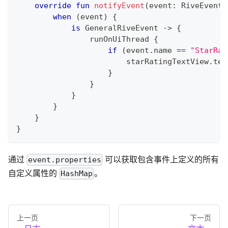
override
fun
notifyEvent
(
event
:
 RiveEvent
)
when
(
event
)
{
is
 GeneralRiveEvent 
->
{
                runOnUiThread 
{
if
(
event
.
name 
==
"StarRat
                        starRatingTextView
.
tex
}
}
}
}
}
}
通过
可以获取包含事件上定义的所有
event.properties
自定义属性的
。
HashMap
上一页
下一页