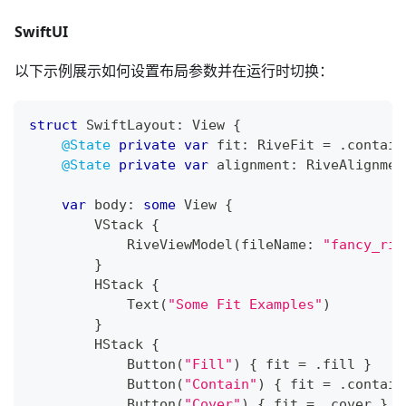
SwiftUI
以下示例展示如何设置布局参数并在运行时切换：
struct
SwiftLayout
:
View
{
@State
private
var
 fit
:
RiveFit
=
.
contain
@State
private
var
 alignment
:
RiveAlignmen
var
 body
:
some
View
{
VStack
{
RiveViewModel
(
fileName
:
"fancy_riv
}
HStack
{
Text
(
"Some Fit Examples"
)
}
HStack
{
Button
(
"Fill"
)
{
 fit 
=
.
fill 
}
Button
(
"Contain"
)
{
 fit 
=
.
contain
Button
(
"Cover"
)
{
 fit 
=
.
cover 
}