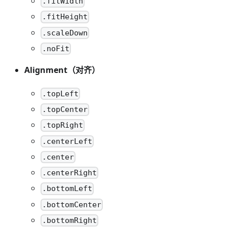
.fitWidth
.fitHeight
.scaleDown
.noFit
Alignment（对齐）
.topLeft
.topCenter
.topRight
.centerLeft
.center
.centerRight
.bottomLeft
.bottomCenter
.bottomRight