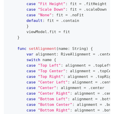
case
"Fit Height"
:
 fit 
=
.
fitHeight
case
"Scale Down"
:
 fit 
=
.
scaleDown
case
"None"
:
 fit 
=
.
noFit
default
:
 fit 
=
.
contain
}
        viewModel
.
fit 
=
 fit
}
func
setAlignment
(
name
:
String
)
{
var
 alignment
:
RiveAlignment
=
.
center
switch
 name 
{
case
"Top Left"
:
 alignment 
=
.
topLeft
case
"Top Center"
:
 alignment 
=
.
topCen
case
"Top Right"
:
 alignment 
=
.
topRigh
case
"Center Left"
:
 alignment 
=
.
cente
case
"Center"
:
 alignment 
=
.
center
case
"Center Right"
:
 alignment 
=
.
cent
case
"Bottom Left"
:
 alignment 
=
.
botto
case
"Bottom Center"
:
 alignment 
=
.
bot
case
"Bottom Right"
:
 alignment 
=
.
bott