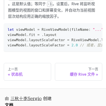
。这是默认值；等同于
。设置后，Rive 将监听视
-1
图模型的视图的窗口和屏幕变化，并自动为当前视图
层次结构应用正确的缩放因子。
let
 viewModel 
=
RiveViewModel
(
fileName
:
"..."
)
viewModel
.
fit 
=
.
layout
viewModel
.
layoutScaleFactor 
=
RiveViewModel
.
la
viewModel
.
layoutScaleFactor 
=
2.0
// 或者，显式
上一页
下一页
状态机
缓存 Rive 文件
由
三秋十李Sergio
创建
文档