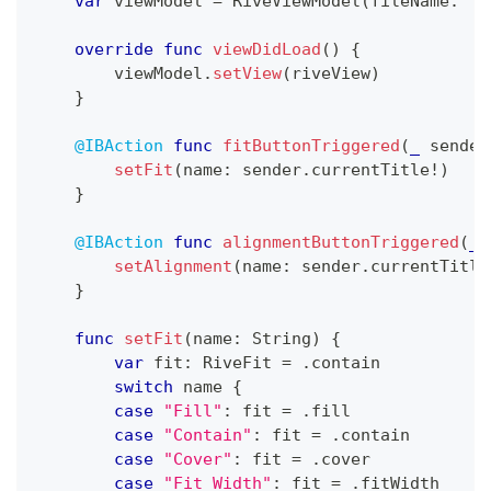
var
 viewModel 
=
RiveViewModel
(
fileName
:
"f
override
func
viewDidLoad
(
)
{
        viewModel
.
setView
(
riveView
)
}
@IBAction
func
fitButtonTriggered
(
_
 sender
setFit
(
name
:
 sender
.
currentTitle
!
)
}
@IBAction
func
alignmentButtonTriggered
(
_
 
setAlignment
(
name
:
 sender
.
currentTitle
}
func
setFit
(
name
:
String
)
{
var
 fit
:
RiveFit
=
.
contain
switch
 name 
{
case
"Fill"
:
 fit 
=
.
fill
case
"Contain"
:
 fit 
=
.
contain
case
"Cover"
:
 fit 
=
.
cover
case
"Fit Width"
:
 fit 
=
.
fitWidth