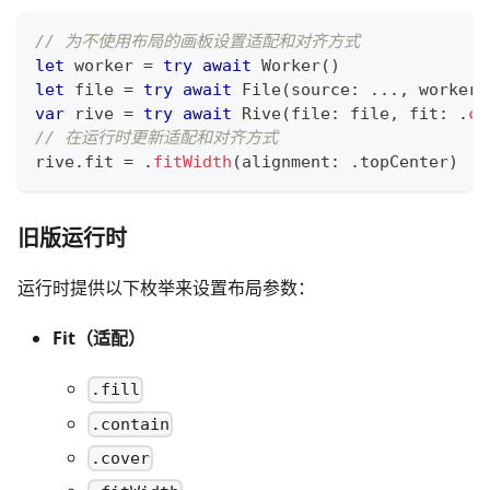
// 为不使用布局的画板设置适配和对齐方式
let
 worker 
=
try
await
Worker
(
)
let
 file 
=
try
await
File
(
source
:
...
,
 worker
:
var
 rive 
=
try
await
Rive
(
file
:
 file
,
 fit
:
.
co
// 在运行时更新适配和对齐方式
rive
.
fit 
=
.
fitWidth
(
alignment
:
.
topCenter
)
旧版运行时
运行时提供以下枚举来设置布局参数：
Fit（适配）
.fill
.contain
.cover