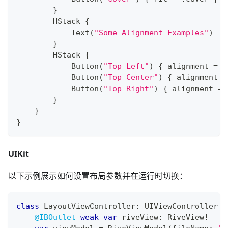
}
HStack
{
Text
(
"Some Alignment Examples"
)
}
HStack
{
Button
(
"Top Left"
)
{
 alignment 
=
.
Button
(
"Top Center"
)
{
 alignment 
=
Button
(
"Top Right"
)
{
 alignment 
=
}
}
}
UIKit
以下示例展示如何设置布局参数并在运行时切换：
class
LayoutViewController
:
UIViewController
{
@IBOutlet
weak
var
 riveView
:
RiveView
!