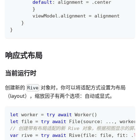
default
:
 alignment 
=
.
center
}
        viewModel
.
alignment 
=
 alignment
}
}
响应式布局
当前运行时
创建新的
对象时，你可以将适配方式设置为布局
Rive
（layout），缩放因子有两个选项：自动或显式。
let
 worker 
=
try
await
Worker
(
)
let
 file 
=
try
await
File
(
source
:
...
,
 worker
:
// 创建带有布局适配的新 Rive 对象，根据视图显示的屏
var
 rive 
=
try
await
Rive
(
file
:
 file
,
 fit
:
.
la