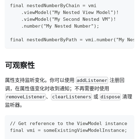
final nestedNumberByChain = vmi
    .viewModel("My Nested View Model")!
    .viewModel("My Second Nested VM")!
    .number("My Nested Number");
final nestedNumberByPath = vmi.number("My Nest
可观察性
属性支持监听变化。你可以使用
注册回
addListener
调，在属性值变化时收到通知；不再需要时使用
、
或
清理
removeListener
clearListeners
dispose
监听器。
// Get reference to the ViewModel instance
final vmi = someExistingViewModelInstance;