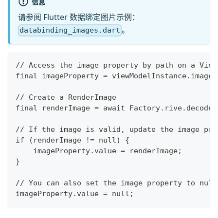
信息
请参阅 Flutter 数据绑定图片示例：
。
databinding_images.dart
// Access the image property by path on a View
final imageProperty = viewModelInstance.image(
// Create a RenderImage
final renderImage = await Factory.rive.decodeI
// If the image is valid, update the image pro
if (renderImage != null) {
    imageProperty.value = renderImage;
}
// You can also set the image property to null
imageProperty.value = null;