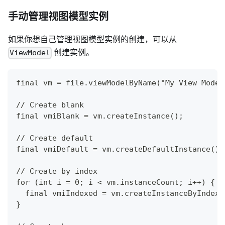
手动管理视图模型实例
如果你想自己管理视图模型实例的创建，可以从
创建实例。
ViewModel
final vm = file.viewModelByName("My View Model
// Create blank
final vmiBlank = vm.createInstance();
// Create default
final vmiDefault = vm.createDefaultInstance();
// Create by index
for (int i = 0; i < vm.instanceCount; i++) {
  final vmiIndexed = vm.createInstanceByIndex(
}