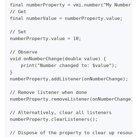
final numberProperty = vmi.number("My Number P
// Get
final numberValue = numberProperty.value;
// Set
numberProperty.value = 10;
// Observe
void onNumberChange(double value) {
    print("Number changed to: $value");
}
numberProperty.addListener(onNumberChange);
// Remove listener when done
numberProperty.removeListener(onNumberChange);
// Alternatively, clear all listeners
numberProperty.clearListeners();
// Dispose of the property to clear up resourc