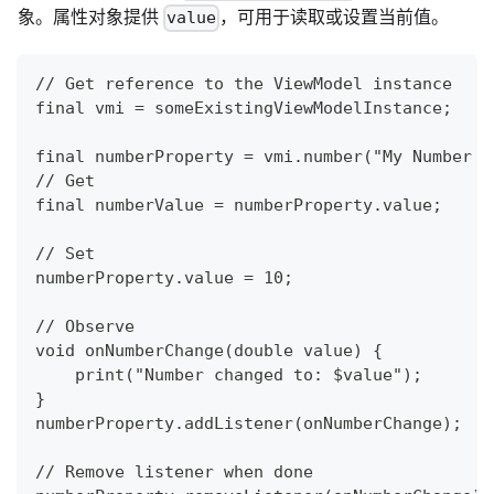
象。属性对象提供
，可用于读取或设置当前值。
value
// Get reference to the ViewModel instance
final vmi = someExistingViewModelInstance;
final numberProperty = vmi.number("My Number P
// Get
final numberValue = numberProperty.value;
// Set
numberProperty.value = 10;
// Observe
void onNumberChange(double value) {
    print("Number changed to: $value");
}
numberProperty.addListener(onNumberChange);
// Remove listener when done