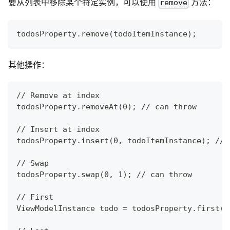
要从列表中移除某个特定实例，可以使用
方法：
remove
todosProperty.remove(todoItemInstance);
其他操作：
// Remove at index
todosProperty.removeAt(0); // can throw
// Insert at index
todosProperty.insert(0, todoItemInstance); // 
// Swap
todosProperty.swap(0, 1); // can throw
// First
ViewModelInstance todo = todosProperty.first()