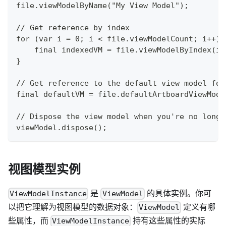
file.viewModelByName("My View Model");
// Get reference by index
for (var i = 0; i < file.viewModelCount; i++) 
    final indexedVM = file.viewModelByIndex(i)
}
// Get reference to the default view model for
final defaultVM = file.defaultArtboardViewMode
// Dispose the view model when you're no longe
viewModel.dispose();
视图模型实例
是
的具体实例。你可
ViewModelInstance
ViewModel
以把它理解为视图模型的数据对象：
定义有哪
ViewModel
些属性，而
持有这些属性的实际
ViewModelInstance