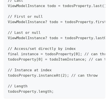
// Last
ViewModelInstance todo = todosProperty.last();
// First or null
ViewModelInstance? todo = todosProperty.firstO
// Last or null
ViewModelInstance? todo = todosProperty.lastOr
// Access/set directly by index
final instance = todosProperty[0]; // can thro
todosProperty[0] = todoItemInstance; // can th
// Instance at index
todosProperty.instanceAt(2); // can throw
// Length
todosProperty.length;