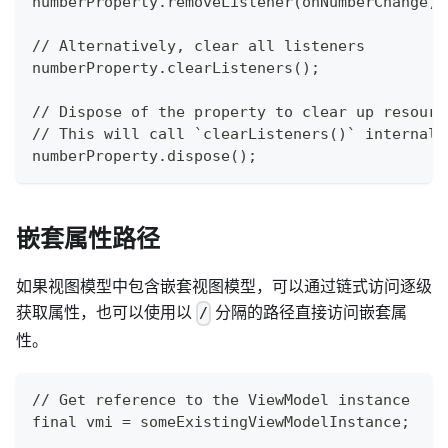
numberProperty.removeListener(onNumberChange);
// Alternatively, clear all listeners
numberProperty.clearListeners();
// Dispose of the property to clear up resourc
// This will call `clearListeners()` internall
numberProperty.dispose();
嵌套属性路径
如果视图模型中包含嵌套视图模型，可以通过链式访问逐级
获取属性，也可以使用以
分隔的路径直接访问嵌套属
/
性。
// Get reference to the ViewModel instance
final vmi = someExistingViewModelInstance;