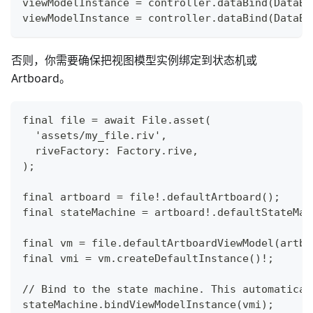
viewModelInstance = controller.dataBind(DataBi
viewModelInstance = controller.dataBind(DataBi
否则，你需要确保把视图模型实例绑定到状态机或
Artboard。
final file = await File.asset(
  'assets/my_file.riv',
  riveFactory: Factory.rive,
);
final artboard = file!.defaultArtboard();
final stateMachine = artboard!.defaultStateMac
final vm = file.defaultArtboardViewModel(artbo
final vmi = vm.createDefaultInstance()!;
// Bind to the state machine. This automatical
stateMachine.bindViewModelInstance(vmi);