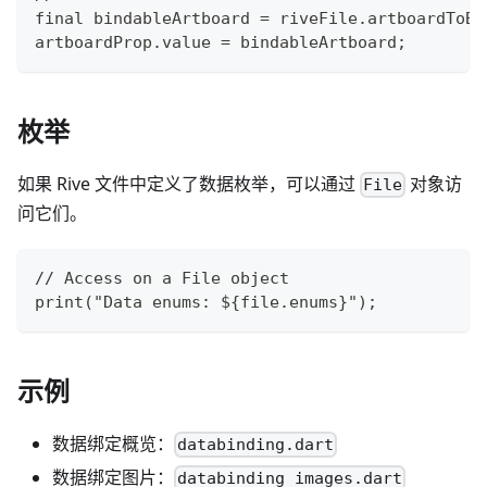
final bindableArtboard = riveFile.artboardToBi
artboardProp.value = bindableArtboard;
枚举
如果 Rive 文件中定义了数据枚举，可以通过
对象访
File
问它们。
// Access on a File object
print("Data enums: ${file.enums}");
示例
数据绑定概览：
databinding.dart
数据绑定图片：
databinding_images.dart