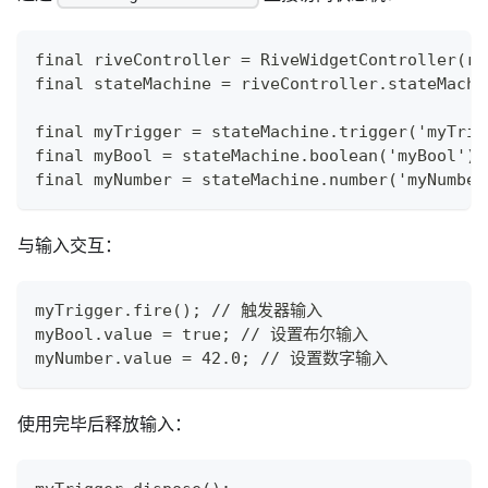
final riveController = RiveWidgetController(ri
final stateMachine = riveController.stateMachi
final myTrigger = stateMachine.trigger('myTrig
final myBool = stateMachine.boolean('myBool');
final myNumber = stateMachine.number('myNumber
与输入交互：
myTrigger.fire(); // 触发器输入
myBool.value = true; // 设置布尔输入
myNumber.value = 42.0; // 设置数字输入
使用完毕后释放输入：