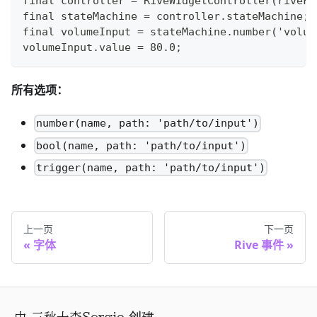
final controller = RiveWidgetController(riveFi
final stateMachine = controller.stateMachine;
final volumeInput = stateMachine.number('volum
volumeInput.value = 80.0;
所有选项：
number(name, path: 'path/to/input')
bool(name, path: 'path/to/input')
trigger(name, path: 'path/to/input')
上一页
下一页
字体
Rive 事件