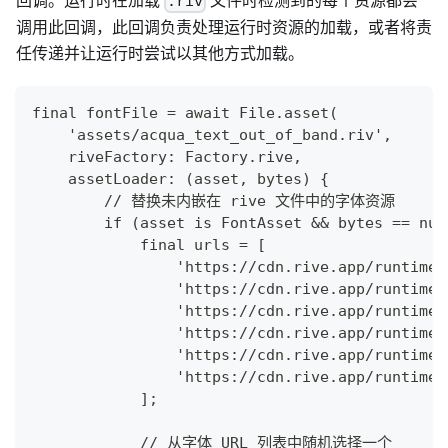
.riv
调用此回调，此回调负责处理运行时资源的加载，或者将责
任传递并让运行时尝试以其他方式加载。
final fontFile = await File.asset(
    'assets/acqua_text_out_of_band.riv',
    riveFactory: Factory.rive,
    assetLoader: (asset, bytes) {
        // 替换未内嵌在 rive 文件中的字体资源
        if (asset is FontAsset && bytes == nul
            final urls = [
                'https://cdn.rive.app/runtime/
                'https://cdn.rive.app/runtime/
                'https://cdn.rive.app/runtime/
                'https://cdn.rive.app/runtime/
                'https://cdn.rive.app/runtime/
                'https://cdn.rive.app/runtime/
            ];
            // 从字体 URL 列表中随机选择一个