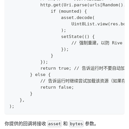
            http.get(Uri.parse(urls[Random().n
                if (mounted) {
                    asset.decode(
                        Uint8List.view(res.bod
                    );
                    setState(() {
                        // 强制重建，以防 Riv
                    });
                }
            });
            return true; // 告诉运行时不要自动
        } else {
            // 告诉运行时继续尝试加载该资源（如果存
            return false;
        }
    },
);
你提供的回调将接收
和
参数。
asset
bytes