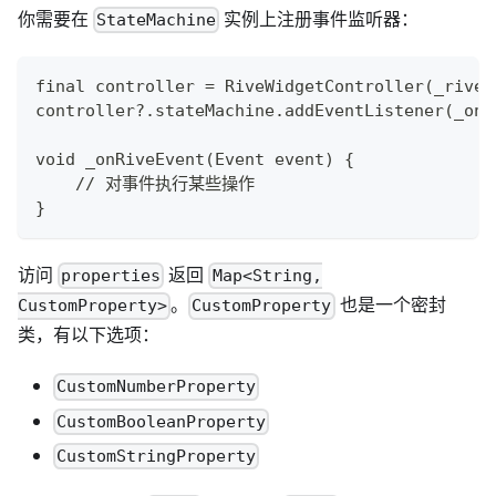
你需要在
实例上注册事件监听器：
StateMachine
final controller = RiveWidgetController(_riveF
controller?.stateMachine.addEventListener(_onR
void _onRiveEvent(Event event) {
    // 对事件执行某些操作
}
访问
返回
properties
Map<String,
。
也是一个密封
CustomProperty>
CustomProperty
类，有以下选项：
CustomNumberProperty
CustomBooleanProperty
CustomStringProperty