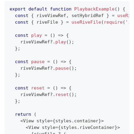
export
default
function
PlaybackExample
(
)
{
const
{
 riveViewRef
,
 setHybridRef 
}
=
useRiv
const
{
 riveFile 
}
=
useRiveFile
(
require
(
'..
const
play
=
(
)
=>
{
    riveViewRef
?.
play
(
)
;
}
;
const
pause
=
(
)
=>
{
    riveViewRef
?.
pause
(
)
;
}
;
const
reset
=
(
)
=>
{
    riveViewRef
?.
reset
(
)
;
}
;
return
(
<
View
 style
=
{
styles
.
container
}
>
<
View
 style
=
{
styles
.
riveContainer
}
>
{
riveFile 
?
(