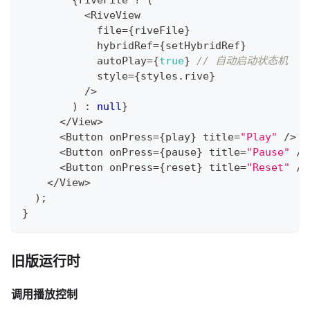
<
RiveView
            file
=
{
riveFile
}
            hybridRef
=
{
setHybridRef
}
            autoPlay
=
{
true
}
// 自动启动状态机
            style
=
{
styles
.
rive
}
/
>
)
:
null
}
<
/
View
>
<
Button
 onPress
=
{
play
}
 title
=
"Play"
/
>
<
Button
 onPress
=
{
pause
}
 title
=
"Pause"
/
>
<
Button
 onPress
=
{
reset
}
 title
=
"Reset"
/
>
<
/
View
>
)
;
}
旧版运行时
调用播放控制