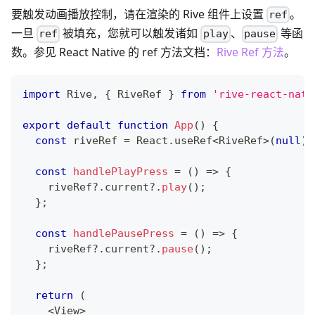
要触发动画播放控制，请在渲染的 Rive 组件上设置
。
ref
一旦
被填充，您就可以触发诸如
、
等函
ref
play
pause
数。参见 React Native 的 ref 方法文档：
Rive Ref 方法
。
import
Rive
,
{
RiveRef
}
from
'rive-react-nati
export
default
function
App
(
)
{
const
 riveRef 
=
React
.
useRef
<
RiveRef
>
(
null
)
;
const
handlePlayPress
=
(
)
=>
{
    riveRef
?.
current
?.
play
(
)
;
}
;
const
handlePausePress
=
(
)
=>
{
    riveRef
?.
current
?.
pause
(
)
;
}
;
return
(
<
View
>