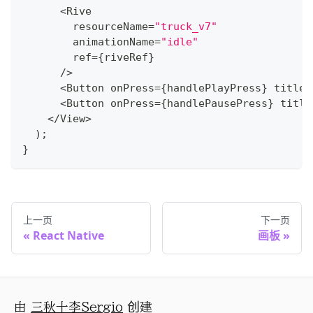
<
Rive
        resourceName
=
"truck_v7"
        animationName
=
"idle"
        ref
=
{
riveRef
}
/
>
<
Button
 onPress
=
{
handlePlayPress
}
 title
=
<
Button
 onPress
=
{
handlePausePress
}
 title
<
/
View
>
)
;
}
上一页
下一页
React Native
画板
由
三秋十李Sergio
创建