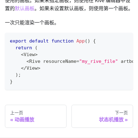
使用的画板。如果未指定画板，则使用在 Rive 编辑器中设
置的
默认画板
。如果未设置默认画板，则使用第一个画板。
一次只能渲染一个画板。
export
default
function
App
(
)
{
return
(
<
View
>
<
Rive
 resourceName
=
"my_rive_file"
 artboa
<
/
View
>
)
;
}
上一页
下一页
动画播放
状态机播放