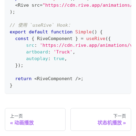
<
Rive
 src
=
"https://cdn.rive.app/animations/v
)
;
// 使用 `useRive` Hook：
export
default
function
Simple
(
)
{
const
{
RiveComponent
}
=
useRive
(
{
src
:
'https://cdn.rive.app/animations/ve
artboard
:
'Truck'
,
autoplay
:
true
,
}
)
;
return
<
RiveComponent
/
>
;
}
上一页
下一页
动画播放
状态机播放