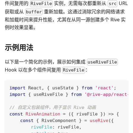
件间复用的
实例，无需每次都重新从
URL
RiveFile
src
获取或从
重新加载。这通过消除冗余的网络请求
buffer
和加载时间来提升性能，尤其在从同一源创建多个 Rive 实
例时效果显著。
示例用法
以下是一个简化的示例，展示如何集成
useRiveFile
Hook 以在多个组件间复用
：
RiveFile
import
React
,
{
 useState 
}
from
'react'
;
import
{
 useRiveFile 
}
from
'@rive-app/react-c
// 自定义包装组件，用于显示 Rive 动画
const
RiveAnimation
=
(
{
 riveFile 
}
)
=>
{
const
{
RiveComponent
}
=
useRive
(
{
riveFile
:
 riveFile
,