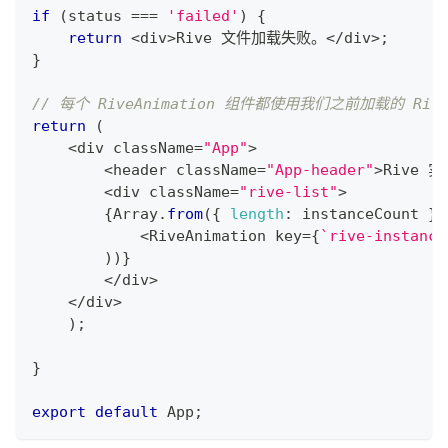
if
(
status 
===
'failed'
)
{
return
<
div
>
Rive
 文件加载失败。
<
/
div
>
;
}
// 每个 RiveAnimation 组件都使用我们之前加载的 R
return
(
<
div className
=
"App"
>
<
header className
=
"App-header"
>
Rive
 实
<
div className
=
"rive-list"
>
{
Array
.
from
(
{
length
:
 instanceCount 
}
,
<
RiveAnimation
 key
=
{
`
rive-instance
)
)
}
<
/
div
>
<
/
div
>
)
;
}
export
default
App
;