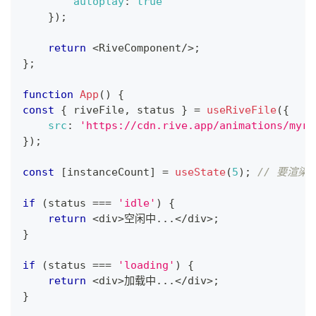
autoplay
:
true
}
)
;
return
<
RiveComponent
/
>
;
}
;
function
App
(
)
{
const
{
 riveFile
,
 status 
}
=
useRiveFile
(
{
src
:
'https://cdn.rive.app/animations/myri
}
)
;
const
[
instanceCount
]
=
useState
(
5
)
;
// 要渲染的
if
(
status 
===
'idle'
)
{
return
<
div
>
空闲中
...
<
/
div
>
;
}
if
(
status 
===
'loading'
)
{
return
<
div
>
加载中
...
<
/
div
>
;
}