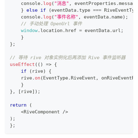
console
.
log
(
"消息"
,
 eventProperties
.
messag
}
else
if
(
eventData
.
type
===
RiveEventTyp
console
.
log
(
"事件名称"
,
 eventData
.
name
)
;
// 手动处理 OpenUrl 事件
window
.
location
.
href
=
 eventData
.
url
;
}
}
;
// 等待 rive 对象实例化后再添加 Rive 事件监听器
useEffect
(
(
)
=>
{
if
(
rive
)
{
    rive
.
on
(
EventType
.
RiveEvent
,
 onRiveEventRe
}
}
,
[
rive
]
)
;
return
(
<
RiveComponent
/
>
)
;
}
;