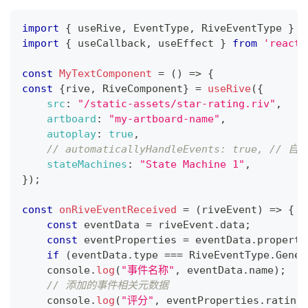
import
{
 useRive
,
EventType
,
RiveEventType
}
f
import
{
 useCallback
,
 useEffect 
}
from
'react'
const
MyTextComponent
=
(
)
=>
{
const
{
rive
,
RiveComponent
}
=
useRive
(
{
src
:
"/static-assets/star-rating.riv"
,
artboard
:
"my-artboard-name"
,
autoplay
:
true
,
// automaticallyHandleEvents: true, // 
stateMachines
:
"State Machine 1"
,
}
)
;
const
onRiveEventReceived
=
(
riveEvent
)
=>
{
const
 eventData 
=
 riveEvent
.
data
;
const
 eventProperties 
=
 eventData
.
properti
if
(
eventData
.
type
===
RiveEventType
.
Gener
console
.
log
(
"事件名称"
,
 eventData
.
name
)
;
// 添加的事件相关元数据
console
.
log
(
"评分"
,
 eventProperties
.
rating