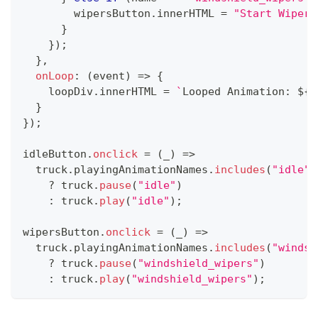
        wipersButton
.
innerHTML
=
"Start Wipers
}
}
)
;
}
,
onLoop
:
(
event
)
=>
{
    loopDiv
.
innerHTML
=
`
Looped Animation: 
${
e
}
}
)
;
idleButton
.
onclick
=
(
_
)
=>
  truck
.
playingAnimationNames
.
includes
(
"idle"
)
?
 truck
.
pause
(
"idle"
)
:
 truck
.
play
(
"idle"
)
;
wipersButton
.
onclick
=
(
_
)
=>
  truck
.
playingAnimationNames
.
includes
(
"windsh
?
 truck
.
pause
(
"windshield_wipers"
)
:
 truck
.
play
(
"windshield_wipers"
)
;