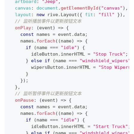
artboard
:
"Jeep"
,
canvas
:
document
.
getElementById
(
"canvas"
)
,
layout
:
new
rive
.
Layout
(
{
fit
:
"fill"
}
)
,
// 监听播放事件以更新按钮文本
onPlay
:
(
event
)
=>
{
const
 names 
=
 event
.
data
;
    names
.
forEach
(
(
name
)
=>
{
if
(
name 
===
"idle"
)
{
        idleButton
.
innerHTML
=
"Stop Truck"
;
}
else
if
(
name 
===
"windshield_wipers"
)
        wipersButton
.
innerHTML
=
"Stop Wipers"
}
}
)
;
}
,
// 监听暂停事件以更新按钮文本
onPause
:
(
event
)
=>
{
const
 names 
=
 event
.
data
;
    names
.
forEach
(
(
name
)
=>
{
if
(
name 
===
"idle"
)
{
        idleButton
.
innerHTML
=
"Start Truck"
;
}
else
if
(
name 
===
"windshield_wipers"
)