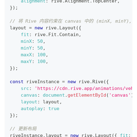
alignment
:
 rive
.
Alignment
.
TopCenter
,
}
)
;
// 将 Rive 内容约束在 canvas 中的 (minX, minY), (
layout 
=
new
rive
.
Layout
(
{
fit
:
 rive
.
Fit
.
Contain
,
minX
:
50
,
minY
:
50
,
maxX
:
100
,
maxY
:
100
,
}
)
;
const
 riveInstance 
=
new
rive
.
Rive
(
{
src
:
'https://cdn.rive.app/animations/vehi
canvas
:
document
.
getElementById
(
'canvas'
)
,
layout
:
 layout
,
autoplay
:
true
}
)
;
// 更新布局
riveInstance
.
layout
=
new
rive
.
Layout
(
{
fit
:
 r