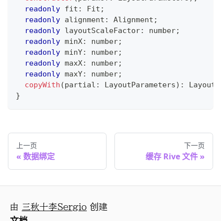
readonly
 fit
:
 Fit
;
readonly
 alignment
:
 Alignment
;
readonly
 layoutScaleFactor
:
number
;
readonly
 minX
:
number
;
readonly
 minY
:
number
;
readonly
 maxX
:
number
;
readonly
 maxY
:
number
;
copyWith
(
partial
:
 LayoutParameters
)
:
 Layout
;
}
上一页
下一页
数据绑定
缓存 Rive 文件
由
三秋十李Sergio
创建
文档