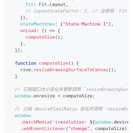
fit
:
Fit
.
Layout
,
// layoutScaleFactor: 2, // 当使用 
}
)
,
stateMachines
:
[
"State Machine 1"
]
,
onLoad
:
(
)
=>
{
computeSize
(
)
;
}
,
}
)
;
function
computeSize
(
)
{
    rive
.
resizeDrawingSurfaceToCanvas
(
)
;
}
// 订阅窗口大小变化并更新调用 `resizeDrawingSurfac
window
.
onresize
=
 computeSize
;
// 订阅 devicePixelRatio 变化并调用 `resizeDraw
window
.
matchMedia
(
`
(resolution: 
${
window
.
deviceP
.
addEventListener
(
"change"
,
 computeSize
)
;