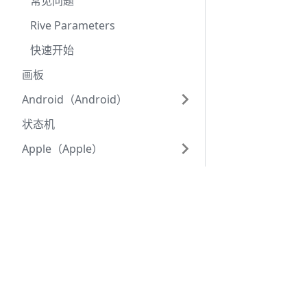
常见问题
Rive Parameters
快速开始
画板
Android（Android）
状态机
Apple（Apple）
数据绑定
缓存 Rive 文件
由
三秋十李Sergio
创建
Flutter（Flutter）
布局
React Native（React
Native）