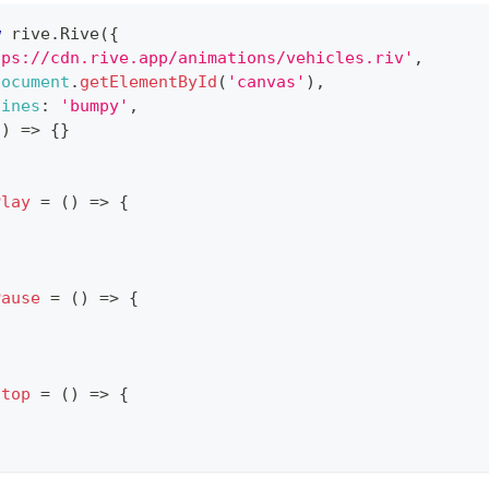
w
rive
.
Rive
(
{
tps://cdn.rive.app/animations/vehicles.riv'
,
document
.
getElementById
(
'canvas'
)
,
hines
:
'bumpy'
,
(
)
=>
{
}
Play
=
(
)
=>
{
Pause
=
(
)
=>
{
Stop
=
(
)
=>
{