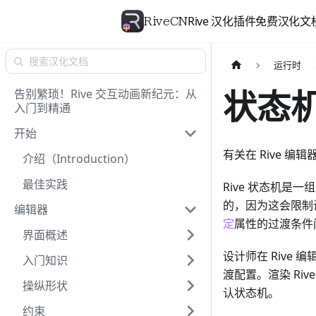
Rive 汉化插件
免费汉化文
RiveCN
运行时
状态
告别繁琐！Rive 交互动画新纪元：从
入门到精通
开始
有关在 Rive 
介绍（Introduction）
最佳实践
Rive 状态机
的，因为这会限制
编辑器
定
属性的过渡条件
界面概述
设计师在 Riv
入门知识
渡配置。渲染 R
操纵形状
认状态机。
约束