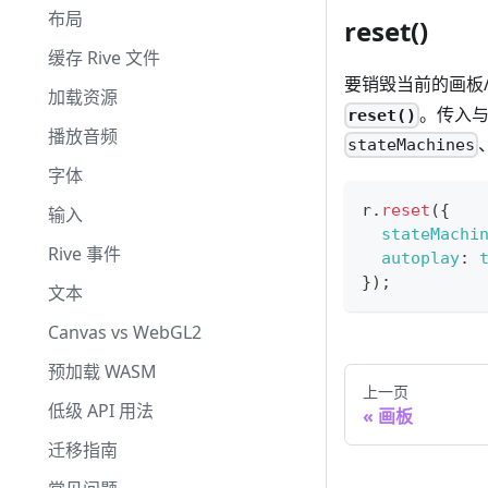
布局
reset()
缓存 Rive 文件
要销毁当前的画板
加载资源
。传入
reset()
播放音频
stateMachines
字体
r
.
reset
(
{
输入
stateMachi
Rive 事件
autoplay
:
}
)
;
文本
Canvas vs WebGL2
预加载 WASM
上一页
低级 API 用法
画板
迁移指南