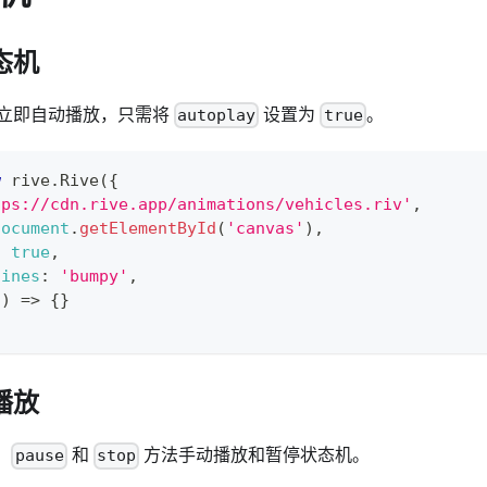
态机
立即自动播放，只需将
设置为
。
autoplay
true
w
rive
.
Rive
(
{
tps://cdn.rive.app/animations/vehicles.riv'
,
document
.
getElementById
(
'canvas'
)
,
:
true
,
hines
:
'bumpy'
,
(
)
=>
{
}
播放
、
和
方法手动播放和暂停状态机。
pause
stop