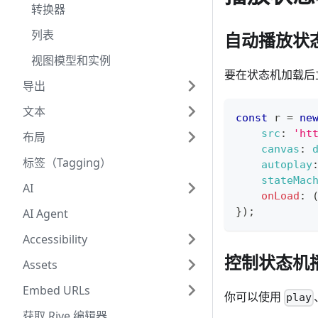
转换器
列表
自动播放状
视图模型和实例
要在状态机加载后
导出
文本
const
 r 
=
ne
src
:
'ht
布局
canvas
:
标签（Tagging）
autoplay
stateMac
AI
onLoad
:
}
)
;
AI Agent
Accessibility
控制状态机
Assets
Embed URLs
你可以使用
play
获取 Rive 编辑器