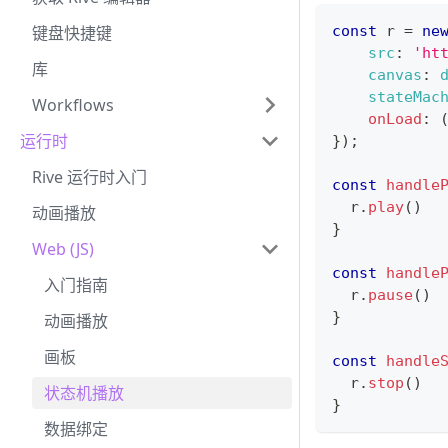
键盘快捷键
const
 r 
=
ne
src
:
'ht
库
canvas
:
stateMac
Workflows
onLoad
:
运行时
}
)
;
Rive 运行时入门
const
handle
  r
.
play
(
)
动画播放
}
Web (JS)
const
handle
入门指南
  r
.
pause
(
)
}
动画播放
画板
const
handle
  r
.
stop
(
)
状态机播放
}
数据绑定