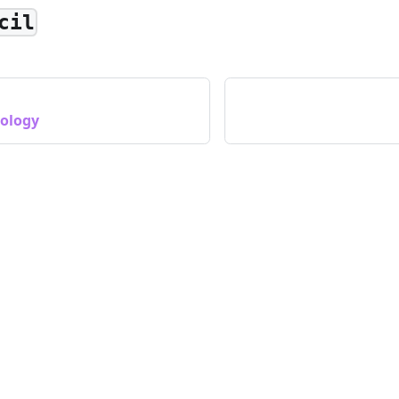
cil
pology