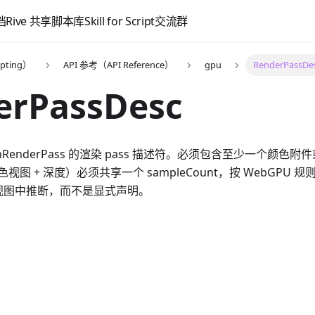
档
Rive 共享脚本库
Skill for Script
交流群
pting）
API 参考（API Reference）
gpu
RenderPassDe
erPassDesc
nRenderPass
的渲染 pass 描述符。必须包含至少一个颜色附件或一个 
图 + 深度）必须共享一个 sampleCount，按 WebGPU 规则
t 从视图中推断，而不是显式声明。