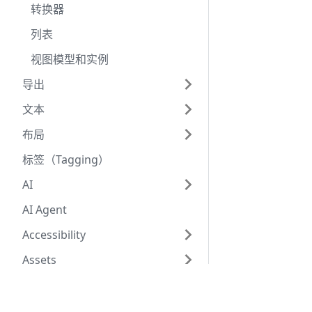
转换器
列表
视图模型和实例
导出
文本
布局
标签（Tagging）
AI
AI Agent
Accessibility
Assets
Embed URLs
由
三秋十李Sergio
创建
获取 Rive 编辑器