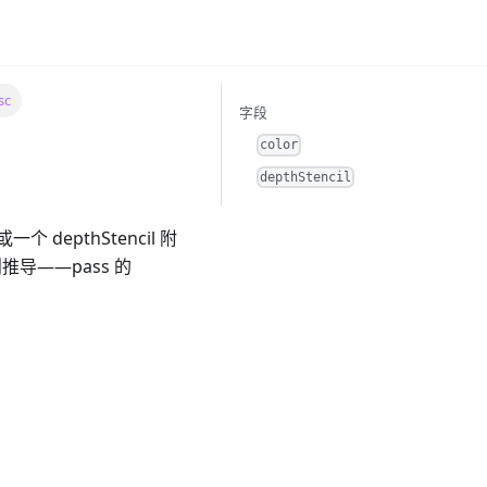
sc
字段
color
depthStencil
depthStencil 附
推导——pass 的