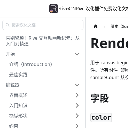
Rive 汉化插件
免费汉化文
RiveCN
脚本（Scri
Rend
告别繁琐！Rive 交互动画新纪元：从
入门到精通
开始
用于 canvas
:begi
介绍（Introduction）
件。所有附件（颜色视
最佳实践
sampleCoun
编辑器
界面概述
字段
入门知识
操纵形状
color
约束