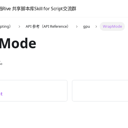
档
Rive 共享脚本库
Skill for Script
交流群
pting）
API 参考（API Reference）
gpu
WrapMode
Mode
式。
t