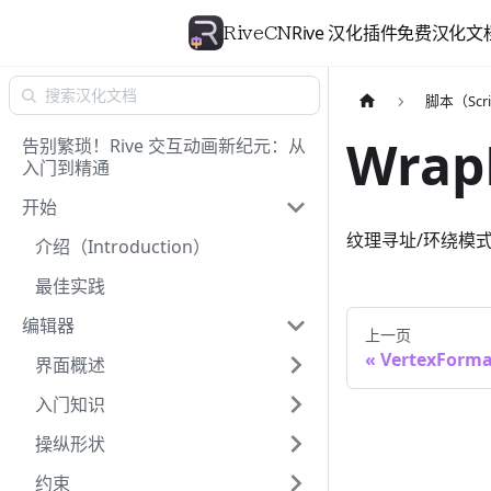
Rive 汉化插件
免费汉化文
RiveCN
脚本（Scri
Wrap
告别繁琐！Rive 交互动画新纪元：从
入门到精通
开始
纹理寻址/环绕模
介绍（Introduction）
最佳实践
编辑器
上一页
VertexForma
界面概述
入门知识
操纵形状
约束