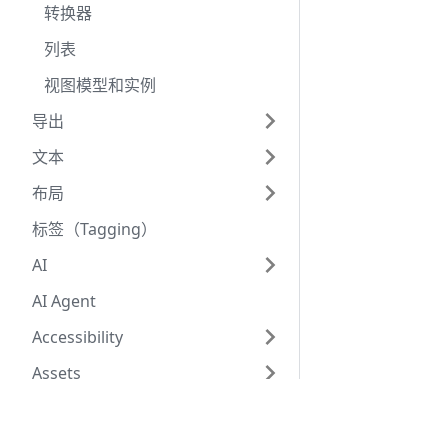
转换器
列表
视图模型和实例
导出
文本
布局
标签（Tagging）
AI
AI Agent
Accessibility
Assets
Embed URLs
由
三秋十李Sergio
创建
获取 Rive 编辑器