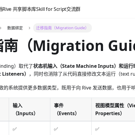
档
Rive 共享脚本库
Skill for Script
交流群
数据绑定
迁移指南（Migration Guide）
（Migration Gu
inding）取代了
状态机输入（State Machine Inputs）
和
运行
 Listeners）
，同时也消除了从代码直接修改文本运行（text r
的系统提供更多数据类型，既用于向 Rive 发送数据，也用于响应
输入
事件
视图模型属性（Vie
（Inputs）
（Events）
Properties）
✅
✅
✅