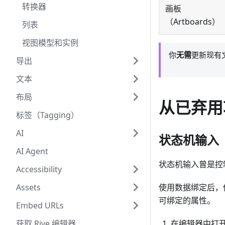
转换器
画板
（Artboards）
列表
视图模型和实例
你
无需
更新现有
导出
文本
布局
从已弃用
标签（Tagging）
AI
状态机输入（St
AI Agent
状态机输入曾是控
Accessibility
Assets
使用数据绑定后，
可绑定的属性。
Embed URLs
获取 Rive 编辑器
在编辑器中打