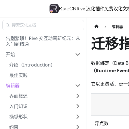
Rive 汉化插件
免费汉化文
RiveCN
编辑器
迁移指南
告别繁琐！Rive 交互动画新纪元：从
入门到精通
开始
数据绑定（Data B
介绍（Introduction）
（Runtime Event
最佳实践
它以更灵活、更一致
编辑器
界面概述
入门知识
操纵形状
浮点数
约束