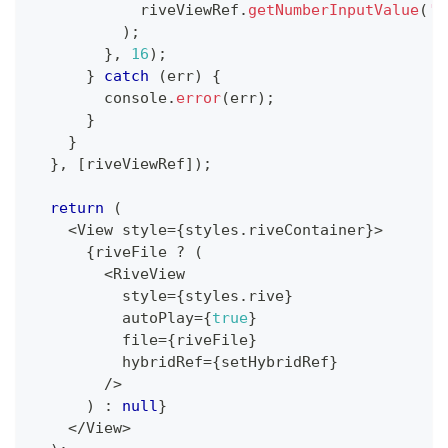
            riveViewRef
.
getNumberInputValue
(
'r
)
;
}
,
16
)
;
}
catch
(
err
)
{
console
.
error
(
err
)
;
}
}
}
,
[
riveViewRef
]
)
;
return
(
<
View style
=
{
styles
.
riveContainer
}
>
{
riveFile 
?
(
<
RiveView
          style
=
{
styles
.
rive
}
          autoPlay
=
{
true
}
          file
=
{
riveFile
}
          hybridRef
=
{
setHybridRef
}
/
>
)
:
null
}
<
/
View
>