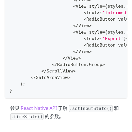
<
View
 style
=
{
styles
.
ra
<
Text
>
{
'Intermedia
<
RadioButton
 value
<
/
View
>
<
View
 style
=
{
styles
.
ra
<
Text
>
{
'Expert'
}
<
/
<
RadioButton
 value
<
/
View
>
<
/
View
>
<
/
RadioButton
.
Group
>
<
/
ScrollView
>
<
/
SafeAreaView
>
)
;
}
参见
React Native API
了解
和
.setInputState()
的参数。
.fireState()