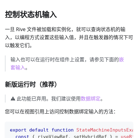
控制状态机输入
一旦 Rive 文件被加载和实例化，就可以查询状态机的输
入，以编程方式设置这些输入值，并且在触发器的情况下可
以触发它们。
输入也可以在运行时在组件上设置，请参见下面的
嵌
套输入
。
新版运行时（推荐）
⚠️ 此功能已弃用。我们建议使用
数据绑定
。
您可以在视图引用上访问控制数据绑定输入的方法：
export
default
function
StateMachineInputsExam
const
{
 riveViewRef
,
 setHybridRef 
}
=
useRiv