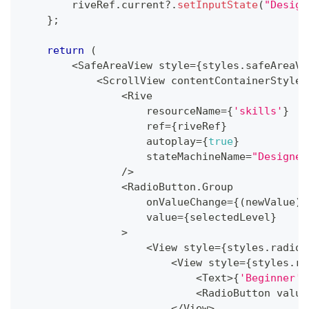
        riveRef
.
current
?.
setInputState
(
"Design
}
;
return
(
<
SafeAreaView
 style
=
{
styles
.
safeAreaVi
<
ScrollView
 contentContainerStyle
=
<
Rive
                    resourceName
=
{
'skills'
}
                    ref
=
{
riveRef
}
                    autoplay
=
{
true
}
                    stateMachineName
=
"Designer
/
>
<
RadioButton
.
Group
                    onValueChange
=
{
(
newValue
)
                    value
=
{
selectedLevel
}
>
<
View
 style
=
{
styles
.
radioB
<
View
 style
=
{
styles
.
ra
<
Text
>
{
'Beginner'
}
<
RadioButton
 value
<
/
View
>