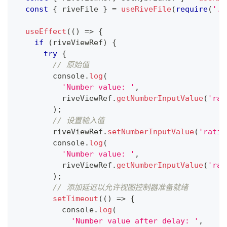
const
{
 riveFile 
}
=
useRiveFile
(
require
(
'..
useEffect
(
(
)
=>
{
if
(
riveViewRef
)
{
try
{
// 原始值
console
.
log
(
'Number value: '
,
          riveViewRef
.
getNumberInputValue
(
'rat
)
;
// 设置输入值
        riveViewRef
.
setNumberInputValue
(
'ratin
console
.
log
(
'Number value: '
,
          riveViewRef
.
getNumberInputValue
(
'rat
)
;
// 添加延迟以允许视图控制器准备就绪
setTimeout
(
(
)
=>
{
console
.
log
(
'Number value after delay: '
,